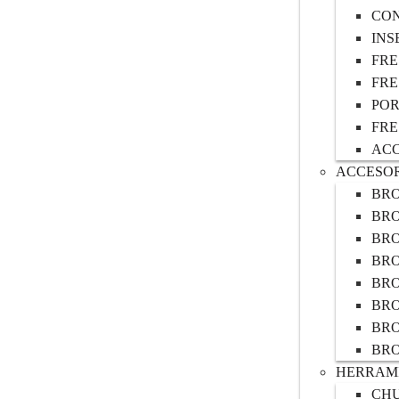
CO
INS
FRE
FRE
POR
FRE
ACC
ACCESOR
BRO
BRO
BR
BRO
BR
BR
BR
BR
HERRAMI
CH