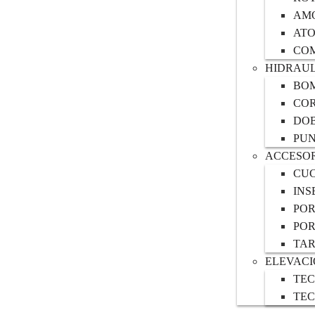
AM
AT
CO
HIDRAUL
BOM
COR
DO
PU
ACCESOR
CUC
INS
POR
POR
TAR
ELEVAC
TEC
TEC