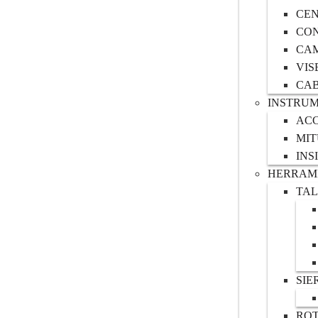
CE
CO
CAM
VIS
CAB
INSTRUM
AC
MI
INS
HERRAMI
TA
SIE
RO