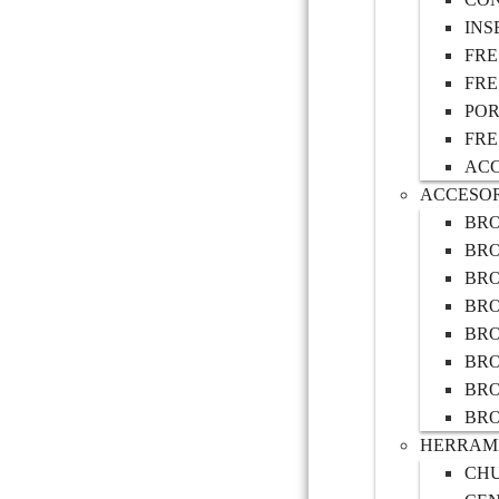
INS
FRE
FRE
POR
FRE
ACC
ACCESOR
BRO
BRO
BR
BRO
BR
BR
BR
BR
HERRAMI
CH