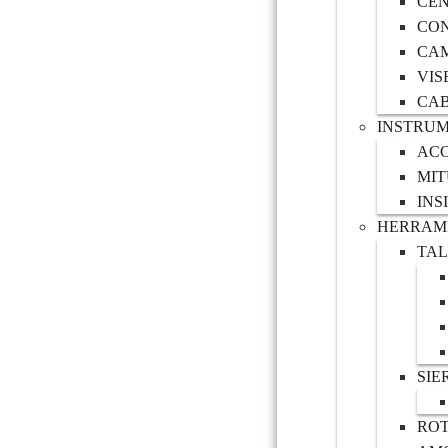
CE
CO
CAM
VIS
CAB
INSTRUM
AC
MI
INS
HERRAMI
TA
SIE
RO