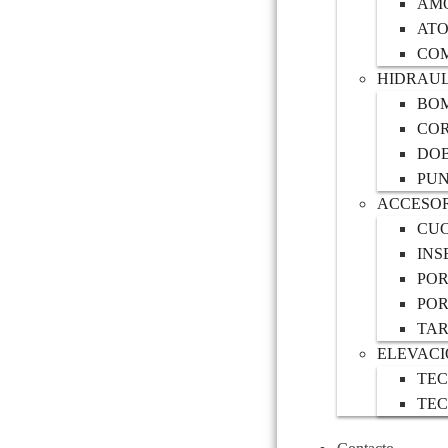
AM
AT
CO
HIDRAUL
BOM
COR
DO
PU
ACCESOR
CUC
INS
POR
POR
TAR
ELEVAC
TEC
TEC