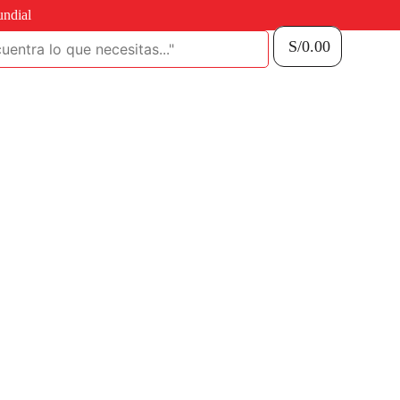
undial
S/
0.00