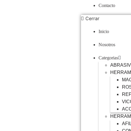
Contacto
Cerrar
Inicio
Nosotros
Categorias
ABRASI
HERRAM
MA
RO
RE
VIC
AC
HERRAM
AFI
CO