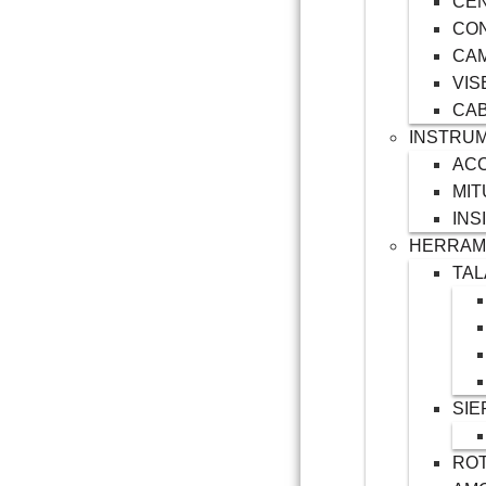
CE
CO
CAM
VIS
CAB
INSTRUM
AC
MI
INS
HERRAM
TA
SIE
RO