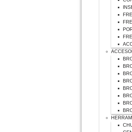
INS
FRE
FRE
POR
FR
ACC
ACCESO
BRO
BR
BR
BRO
BR
BR
BR
BR
HERRAMI
CH