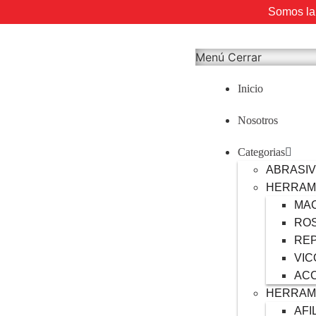
Somos la 
Menú
Cerrar
Inicio
Nosotros
Categorias
ABRASI
HERRAM
MA
RO
RE
VIC
AC
HERRAM
AFI