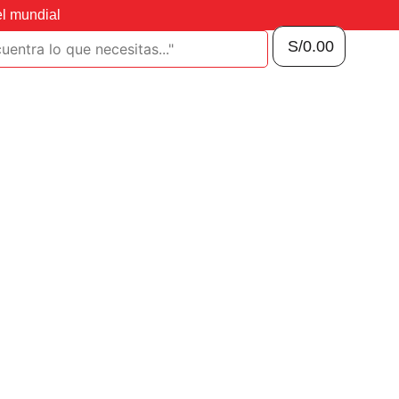
el mundial
S/
0.00