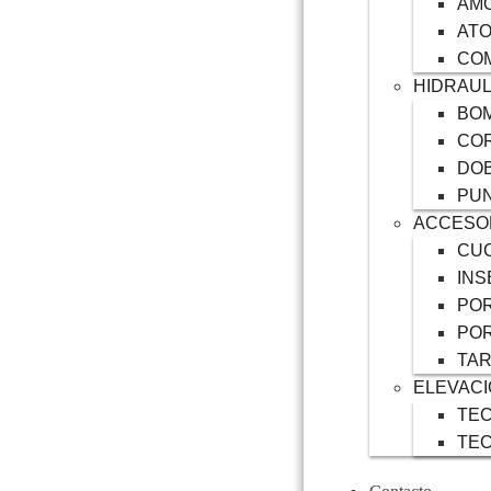
AM
AT
CO
HIDRAUL
BOM
COR
DO
PU
ACCESO
CUC
INS
POR
POR
TA
ELEVAC
TEC
TE