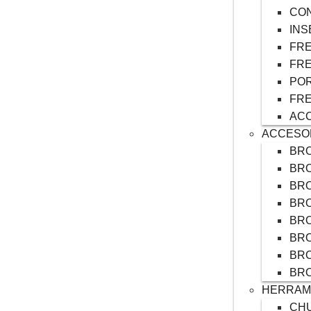
CO
INS
FRE
FRE
POR
FR
ACC
ACCESO
BRO
BR
BR
BRO
BR
BR
BR
BR
HERRAMI
CH