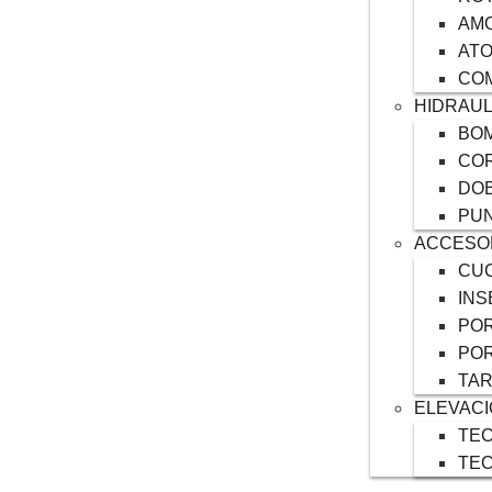
AM
AT
CO
HIDRAUL
BOM
COR
DO
PU
ACCESO
CUC
INS
POR
POR
TA
ELEVAC
TEC
TE