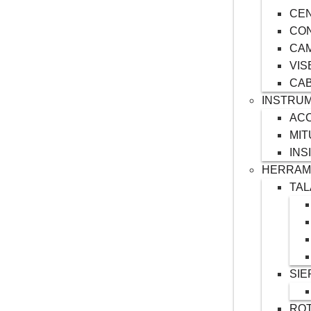
CE
CO
CAM
VIS
CAB
INSTRUM
AC
MI
INS
HERRAM
TA
SIE
RO