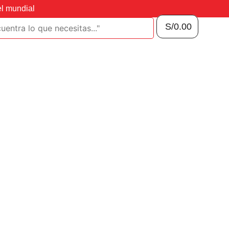
el mundial
S/
0.00