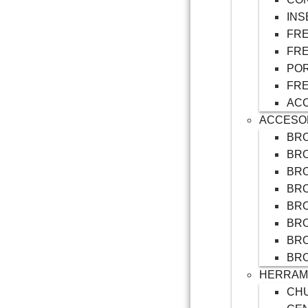
INS
FRE
FRE
POR
FR
ACC
ACCESO
BRO
BR
BR
BRO
BR
BR
BR
BR
HERRAMI
CH