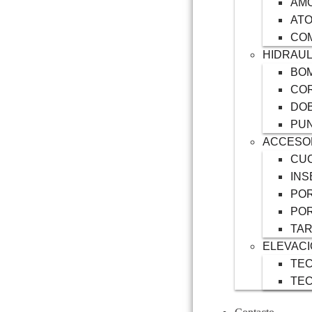
AM
AT
CO
HIDRAUL
BOM
COR
DO
PU
ACCESO
CUC
INS
POR
POR
TA
ELEVAC
TEC
TE