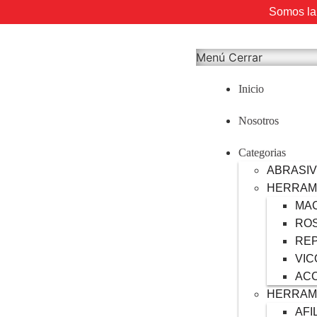
Somos la 
Menú
Cerrar
Inicio
Nosotros
Categorias
ABRASI
HERRAM
MA
RO
RE
VIC
AC
HERRAM
AFI