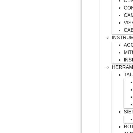
CE
CO
CAM
VIS
CAB
INSTRUM
AC
MI
INS
HERRAM
TA
SIE
RO