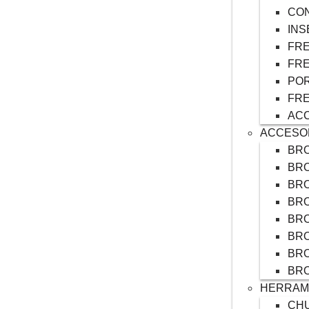
CO
INS
FRE
FRE
POR
FR
ACC
ACCESO
BRO
BR
BR
BRO
BR
BR
BR
BR
HERRAMI
CH