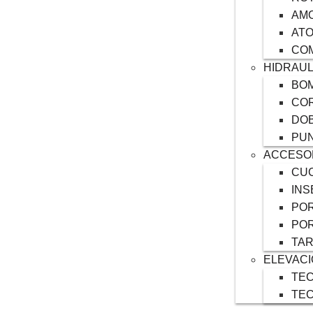
AM
AT
CO
HIDRAUL
BOM
COR
DO
PU
ACCESO
CUC
INS
POR
POR
TA
ELEVAC
TEC
TE