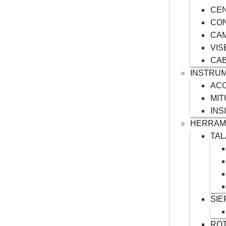
CE
CO
CAM
VIS
CAB
INSTRUM
AC
MI
INS
HERRAM
TA
SIE
RO